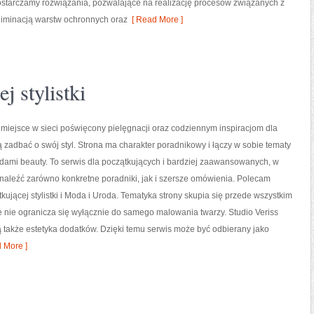
starczamy rozwiązania, pozwalające na realizację procesów związanych z
liminacją warstw ochronnych oraz
[ Read More ]
j stylistki
o miejsce w sieci poświęcony pielęgnacji oraz codziennym inspiracjom dla
ą zadbać o swój styl. Strona ma charakter poradnikowy i łączy w sobie tematy
dami beauty. To serwis dla początkujących i bardziej zaawansowanych, w
naleźć zarówno konkretne poradniki, jak i szersze omówienia. Polecam
kującej stylistki i Moda i Uroda. Tematyka strony skupia się przede wszystkim
e nie ogranicza się wyłącznie do samego malowania twarzy. Studio Veriss
 także estetyka dodatków. Dzięki temu serwis może być odbierany jako
 More ]