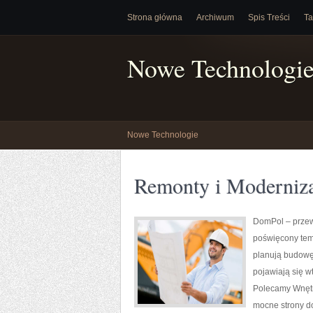
Strona główna
Archiwum
Spis Treści
Ta
Nowe Technologi
Nowe Technologie
Remonty i Moderniza
DomPol – przew
poświęcony tema
planują budowę 
pojawiają się 
Polecamy Wnętrz
mocne strony do