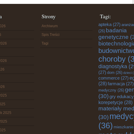
a
Strony
Tagi:
apteka
(27)
aranża
2026
Archiwum
badania
(26)
6
Spis Treści
genetyczne
(
biotechnologi
2026
Tagi
budownictw
choroby
(3
2026
diagnostyka
(2
026
(27)
dom
(26)
dzieci
(
e
commerce
(27)
(28)
farmacja
(27)
026
gen
medyczny
(26)
(30)
2025
gry edukacy
korepetycje
(28)
2025
materiały me
ik 2025
medyc
(30)
2025
(36)
mieszkanie
2025