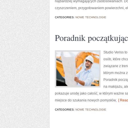
najbardziej wymagających zastosowaniach. Do
czyszczeniem, przygotowaniem powierzchni, e
CATEGORIES:
NOWE TECHNOLOGIE
Poradnik początkujące
Studio Veriss t
osób, które chc
związane z tren
którym można z
Poradnik począt
na makijażu, al
pokazuje urodę jako całość, w którym ważne są
miejsce do szukania nowych pomysłów,
[ Read
CATEGORIES:
NOWE TECHNOLOGIE