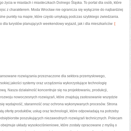
o życia w miastach i miasteczkach Dolnego Śląska. To portal dla osób, które
ejsc z charakterem. Moda Wrocław nie ogranicza się wyłącznie do najbardziej
alne punkty na mapie, które często umykają podczas szybkiego zwiedzania.
o dla turystów planujących weekendowy wyjazd, jak i dla mieszkańców
[
nsowane rozwiązania przeznaczone dla sektora przemysłowego,
sokiej jakości systemy oraz urządzenia wykorzystujące technologię
wą. Nasza działalność koncentruje się na projektowaniu, produkcji,
 rozwoju nowoczesnych rozwiązań, które znajdują zastosowanie wszędzie
y się wydajność, staranność oraz ochrona wykonywanych procesów. Strona
tą ofertę produktów, usług oraz technologii, które odpowiadają na potrzeby
zedsiębiorstw poszukujących niezawodnych rozwiązań technicznych. Polecam
ta obejmuje układy wysokociśnieniowe, które zostały opracowane z myślą o