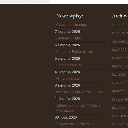
Nowe wpisy:
Archiw
Ćwiczenia i trening
sierpień 
7 sierpnia, 2026
lipiec 202
Harlequin Retro
czerwiec 
6 sierpnia, 2026
maj 2026
Poradniki Fotograficzne
kwiecień 
5 sierpnia, 2026
Sport bez Barier
marzec 2
4 sierpnia, 2026
luty 2026
Himalaje (Azja)
styczeń 2
3 sierpnia, 2026
grudzień 
Instrumenty Muzyczne z Bliska
1 sierpnia, 2026
listopad 
Literackie Podróże w Czasie i
październ
Przestrzeni
wrzesień 
30 lipca, 2026
Regeneracja i Zdrowie po
sierpień 