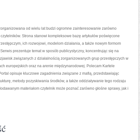
zorganizowana od wielu lat budzi ogromne zainteresowanie zarówno
 i czytelników. Strona stanowi kompleksowe bazę artykułów poświęcone
rzestępczym, ich rozwojowi, modelom działania, a także nowym formom
 Serwis prezentuje temat w sposób publicystyczny, koncentrując się na
 zjawisk związanych z działalnością zorganizowanych grup przestępczych w
ach europejskich oraz na arenie międzynarodowej. Polecam Kartele
ortal opisuje kluczowe zagadnienia związane z mafią, przedstawiając
trukturę, metody pozyskiwania środków, a także oddziaływanie tego rodzaju
e dodawanym materiałom czytelnik może poznać zarówno głośne sprawy, jak i
ść