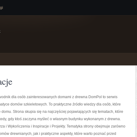
gi
e
cje
odnik dla osób zainteresowanych domami z drewna DomPol to serwis
tyce domów szkieletowych. To praktyczne źródło wiedzy dla osób, które
domu. Strona skupia się na najczęściej pojawiających się tematach, które
wtedy, gdy ktoś zaczyna myśleć o własnym budynku wykonanym z drewna.
a i Wykończenia i Inspiracje i Projekty. Tematyka strony obejmuje zarówno
mów drewnianych, jak i praktyczne aspekty, które warto poznać przed