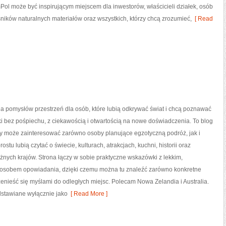
ol może być inspirującym miejscem dla inwestorów, właścicieli działek, osób
ików naturalnych materiałów oraz wszystkich, którzy chcą zrozumieć,
[ Read
na pomysłów przestrzeń dla osób, które lubią odkrywać świat i chcą poznawać
i bez pośpiechu, z ciekawością i otwartością na nowe doświadczenia. To blog
óry może zainteresować zarówno osoby planujące egzotyczną podróż, jak i
prostu lubią czytać o świecie, kulturach, atrakcjach, kuchni, historii oraz
żnych krajów. Strona łączy w sobie praktyczne wskazówki z lekkim,
osobem opowiadania, dzięki czemu można tu znaleźć zarówno konkretne
zenieść się myślami do odległych miejsc. Polecam Nowa Zelandia i Australia.
edstawiane wyłącznie jako
[ Read More ]