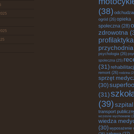
motocykl
5
(38)
odchudza
2025
opieka
ogród
(26)
o
społeczna
(28)
2025
zdrowotna
(
profilaktyka
025
przychodnia
psychologia
(26)
psy
rec
społeczna
(25)
(31)
rehabilitac
remont
(26)
rodzina
(2
sprzęt medyc
superfo
(30)
szkoł
(31)
(39)
szpital
transport publiczn
wczesne wychowanie
(2
wiedza medy
(30)
wyposażenie 
zabawa
(27)
(26)