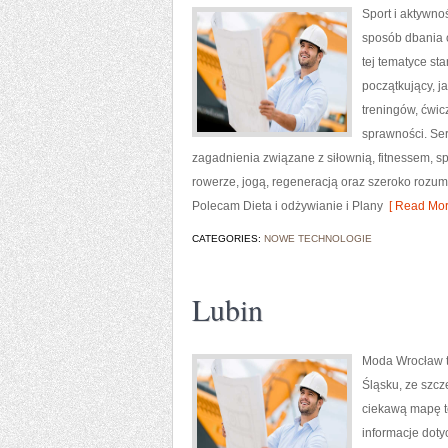
Sport i aktywnoś
sposób dbania 
tej tematyce s
początkujący, 
treningów, ćwic
sprawności. Ser
zagadnienia związane z siłownią, fitnessem, s
rowerze, jogą, regeneracją oraz szeroko rozum
Polecam Dieta i odżywianie i Plany
[ Read Mor
CATEGORIES:
NOWE TECHNOLOGIE
Lubin
Moda Wrocław t
Śląsku, ze szc
ciekawą mapę te
informacje dotyc