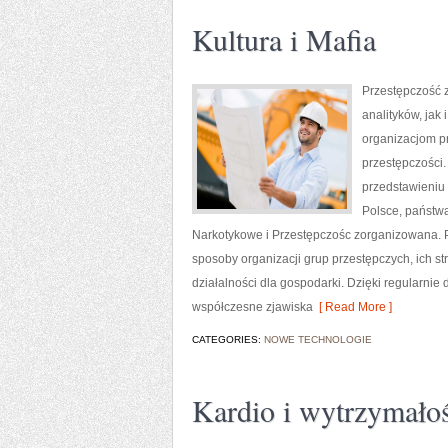
Kultura i Mafia
Przestępczość 
analityków, jak
organizacjom p
przestępczości.
przedstawieniu
Polsce, państw
Narkotykowe i Przestępczośc zorganizowana. P
sposoby organizacji grup przestępczych, ich s
działalności dla gospodarki. Dzięki regularni
współczesne zjawiska
[ Read More ]
CATEGORIES:
NOWE TECHNOLOGIE
Kardio i wytrzymało