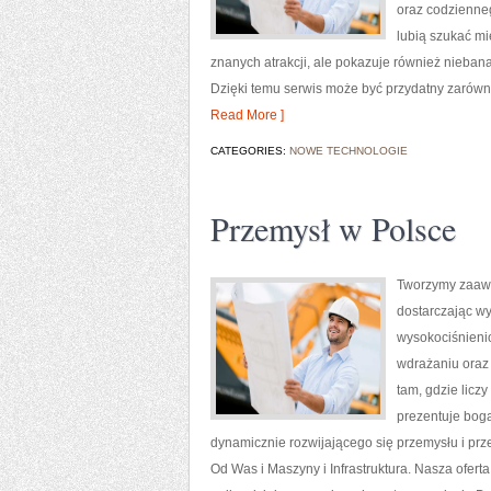
oraz codzienneg
lubią szukać mi
znanych atrakcji, ale pokazuje również nieban
Dzięki temu serwis może być przydatny zarówn
Read More ]
CATEGORIES:
NOWE TECHNOLOGIE
Przemysł w Polsce
Tworzymy zaawa
dostarczając wy
wysokociśnienio
wdrażaniu oraz
tam, gdzie licz
prezentuje boga
dynamicznie rozwijającego się przemysłu i pr
Od Was i Maszyny i Infrastruktura. Nasza ofer