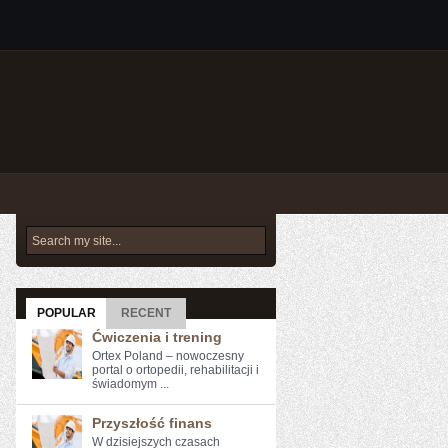
POPULAR
RECENT
Ćwiczenia i trening
Ortex Poland – nowoczesny
portal o ortopedii, rehabilitacji i
świadomym ...
Przyszłość finans
W ‌dzisiejszych czasach⁤