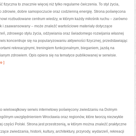
ć fizyczna to znacznie więcej niż tylko regularne ćwiczenia. To styl życia,
o zdrowie, dobre samopoczucie oraz codzienną energię. Strona poświęcona
tanowi rozbudowane centrum wiedzy, w którym każdy miłośnik ruchu – zarówno
jak i zaawansowany – może znaleźć wartościowe materiały dotyczące
zeń, zdrowego stylu życia, odżywiania oraz świadomego rozwijania własnej
wis koncentruje się na popularyzowaniu aktywności fizycznej, przedstawiając
portami rekreacyjnymi, treningiem funkcjonalnym, bieganiem, jazdą na
ianym zdrowiem. Opis opiera się na tematyce publikowanej w serwisie.
e ]
o wielowątkowy serwis internetowy poświęcony zwiedzaniu na Dolnym
zególnym uwzględnieniem Wrocławia oraz regionów, które tworzą niezwykle
j części Polski. Strona jest przestrzenią, w którym można znaleźć praktyczne
zące zwiedzania, historii, kultury, architektury, przyrody, wydarzeń, rekreacji