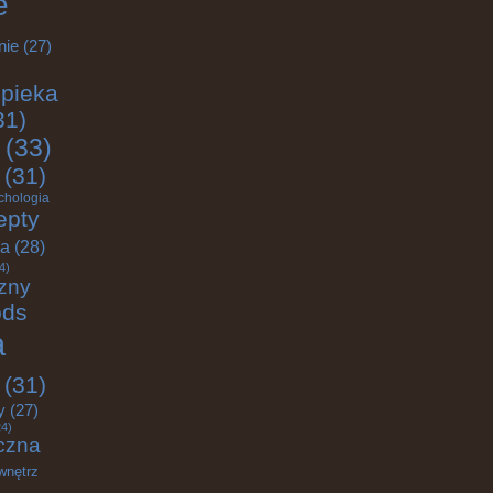
e
nie
(27)
pieka
31)
(33)
(31)
chologia
epty
ja
(28)
4)
zny
ods
a
(31)
y
(27)
4)
czna
wnętrz