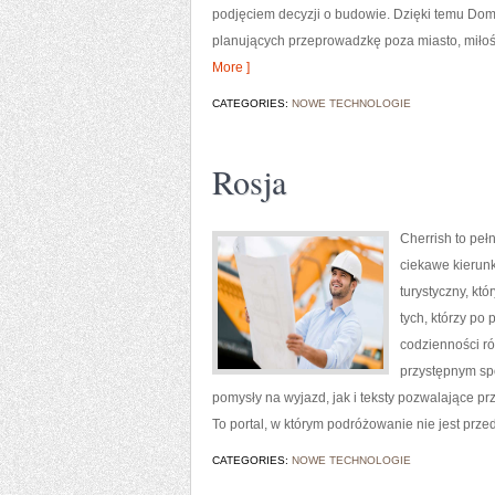
podjęciem decyzji o budowie. Dzięki temu DomP
planujących przeprowadzkę poza miasto, miłośn
More ]
CATEGORIES:
NOWE TECHNOLOGIE
Rosja
Cherrish to peł
ciekawe kierunk
turystyczny, kt
tych, którzy po 
codzienności ró
przystępnym sp
pomysły na wyjazd, jak i teksty pozwalające pr
To portal, w którym podróżowanie nie jest prz
CATEGORIES:
NOWE TECHNOLOGIE