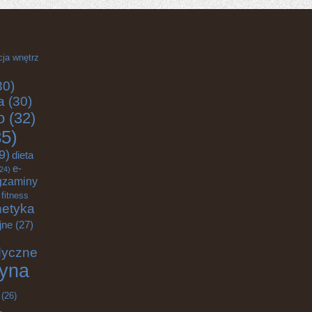
cja wnętrz
30)
a
(30)
o
(32)
5)
9)
dieta
e-
24)
gzaminy
fitness
etyka
jne
(27)
dyczne
yna
(26)