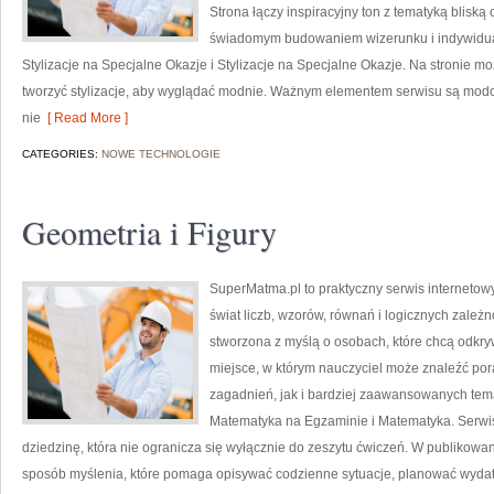
Strona łączy inspiracyjny ton z tematyką bliską
świadomym budowaniem wizerunku i indywidu
Stylizacje na Specjalne Okazje i Stylizacje na Specjalne Okazje. Na stronie mo
tworzyć stylizacje, aby wyglądać modnie. Ważnym elementem serwisu są modow
nie
[ Read More ]
CATEGORIES:
NOWE TECHNOLOGIE
Geometria i Figury
SuperMatma.pl to praktyczny serwis internetow
świat liczb, wzorów, równań i logicznych zależn
stworzona z myślą o osobach, które chcą odkr
miejsce, w którym nauczyciel może znaleźć p
zagadnień, jak i bardziej zaawansowanych te
Matematyka na Egzaminie i Matematyka. Serwi
dziedzinę, która nie ogranicza się wyłącznie do zeszytu ćwiczeń. W publikow
sposób myślenia, które pomaga opisywać codzienne sytuacje, planować wydatk