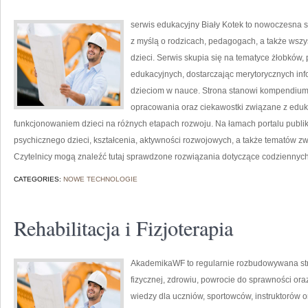
serwis edukacyjny Biały Kotek to nowoczesna s
z myślą o rodzicach, pedagogach, a także wsz
dzieci. Serwis skupia się na tematyce żłobków
edukacyjnych, dostarczając merytorycznych inf
dzieciom w nauce. Strona stanowi kompendium w
opracowania oraz ciekawostki związane z edu
funkcjonowaniem dzieci na różnych etapach rozwoju. Na łamach portalu publi
psychicznego dzieci, kształcenia, aktywności rozwojowych, a także tematów z
Czytelnicy mogą znaleźć tutaj sprawdzone rozwiązania dotyczące codziennyc
CATEGORIES:
NOWE TECHNOLOGIE
Rehabilitacja i Fizjoterapia
AkademikaWF to regularnie rozbudowywana stron
fizycznej, zdrowiu, powrocie do sprawności or
wiedzy dla uczniów, sportowców, instruktorów 