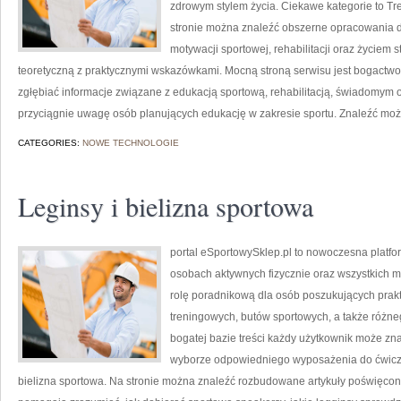
zdrowym stylem życia. Ciekawe kategorie to Tren
stronie można znaleźć obszerne opracowania 
motywacji sportowej, rehabilitacji oraz życiem 
teoretyczną z praktycznymi wskazówkami. Mocną stroną serwisu jest bogactw
zgłębiać informacje związane z edukacją sportową, rehabilitacją, świadomym o
przyciągnie uwagę osób planujących edukację w zakresie sportu. Znaleźć mo
CATEGORIES:
NOWE TECHNOLOGIE
Leginsy i bielizna sportowa
portal eSportowySklep.pl to nowoczesna platfor
osobach aktywnych fizycznie oraz wszystkich m
rolę poradnikową dla osób poszukujących pra
treningowych, butów sportowych, a także różne
bogatej bazie treści każdy użytkownik może zn
wyborze odpowiedniego wyposażenia do ćwicze
bielizna sportowa. Na stronie można znaleźć rozbudowane artykuły poświęcon