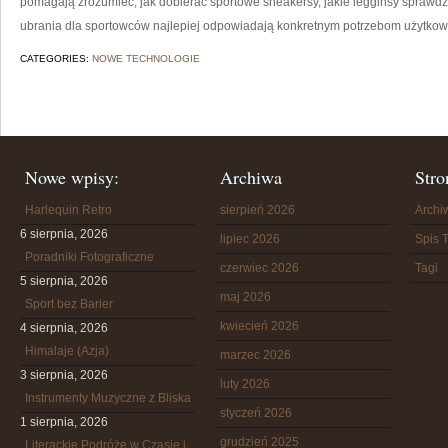
pomagają zrozumieć, jak dobierać sportowe sneakersy, jakie legginsy sprawdz
ubrania dla sportowców najlepiej odpowiadają konkretnym potrzebom użytkow
CATEGORIES:
NOWE TECHNOLOGIE
Nowe wpisy:
Archiwa
Stro
Harlequin Retro
sierpień 2026
Arch
6 sierpnia, 2026
lipiec 2026
Spis T
Poradniki Fotograficzne
czerwiec 2026
Tagi
5 sierpnia, 2026
maj 2026
Sport bez Barier
kwiecień 2026
4 sierpnia, 2026
Himalaje (Azja)
marzec 2026
3 sierpnia, 2026
luty 2026
Instrumenty Muzyczne z Bliska
styczeń 2026
1 sierpnia, 2026
grudzień 2025
Literackie Podróże w Czasie i