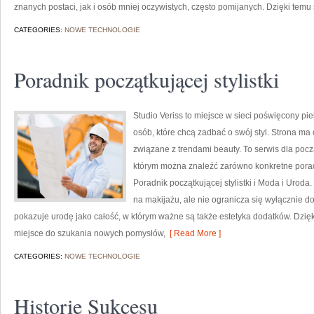
znanych postaci, jak i osób mniej oczywistych, często pomijanych. Dzięki temu
CATEGORIES:
NOWE TECHNOLOGIE
Poradnik początkującej stylistki
Studio Veriss to miejsce w sieci poświęcony pi
osób, które chcą zadbać o swój styl. Strona ma
związane z trendami beauty. To serwis dla poc
którym można znaleźć zarówno konkretne porad
Poradnik początkującej stylistki i Moda i Uroda
na makijażu, ale nie ogranicza się wyłącznie 
pokazuje urodę jako całość, w którym ważne są także estetyka dodatków. Dzię
miejsce do szukania nowych pomysłów,
[ Read More ]
CATEGORIES:
NOWE TECHNOLOGIE
Historie Sukcesu