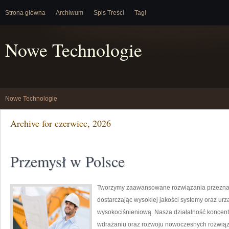
Strona główna
Archiwum
Spis Treści
Tagi
Nowe Technologie
Nowe Technologie
Archive for czerwiec, 2026
Przemysł w Polsce
Tworzymy zaawansowane rozwiązania przeznac
dostarczając wysokiej jakości systemy oraz ur
wysokociśnieniową. Nasza działalność koncentru
wdrażaniu oraz rozwoju nowoczesnych rozwiąz