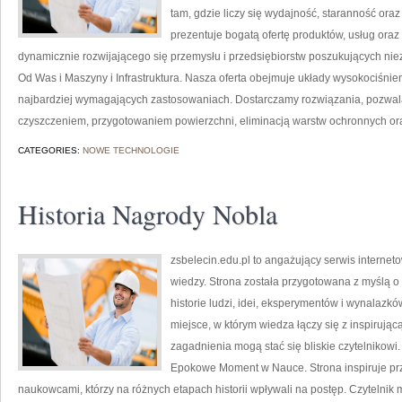
tam, gdzie liczy się wydajność, staranność or
prezentuje bogatą ofertę produktów, usług oraz
dynamicznie rozwijającego się przemysłu i przedsiębiorstw poszukujących n
Od Was i Maszyny i Infrastruktura. Nasza oferta obejmuje układy wysokociśnie
najbardziej wymagających zastosowaniach. Dostarczamy rozwiązania, pozwala
czyszczeniem, przygotowaniem powierzchni, eliminacją warstw ochronnych or
CATEGORIES:
NOWE TECHNOLOGIE
Historia Nagrody Nobla
zsbelecin.edu.pl to angażujący serwis interneto
wiedzy. Strona została przygotowana z myślą o
historie ludzi, idei, eksperymentów i wynalazkó
miejsce, w którym wiedza łączy się z inspirując
zagadnienia mogą stać się bliskie czytelniko
Epokowe Moment w Nauce. Strona inspiruje pr
naukowcami, którzy na różnych etapach historii wpływali na postęp. Czytelnik