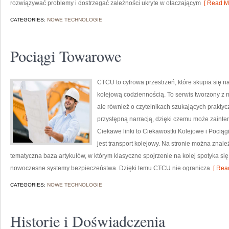
rozwiązywać problemy i dostrzegać zależności ukryte w otaczającym
[ Read Mo
CATEGORIES:
NOWE TECHNOLOGIE
Pociągi Towarowe
CTCU to cyfrowa przestrzeń, które skupia się na
kolejową codziennością. To serwis tworzony z my
ale również o czytelnikach szukających praktyc
przystępną narracją, dzięki czemu może zaint
Ciekawe linki to Ciekawostki Kolejowe i Pocią
jest transport kolejowy. Na stronie można znaleź
tematyczna baza artykułów, w którym klasyczne spojrzenie na kolej spotyka się
nowoczesne systemy bezpieczeństwa. Dzięki temu CTCU nie ogranicza
[ Read
CATEGORIES:
NOWE TECHNOLOGIE
Historie i Doświadczenia