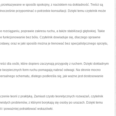
są przekazywane w sposób spokojny, z naciskiem na dokładność. Treści są
dnocześnie przypominać o potrzebie konsultacji. Dzięki temu czytelnik może
 rozciąganiu, poprawie zakresu ruchu, a także stabilizacji głębokiej. Takie
e funkcjonowanie bez bólu. Czytelnik dowiaduje się, dlaczego sprawne
ostawy, oraz w jaki sposób można je trenować bez specjalistycznego sprzętu,
treści dla osób, które dopiero zaczynają przygodę z ruchem. Dzięki dokładnym
ycje bezpiecznych form ruchu pomagają nabrać odwagi. Na stronie mocno
wersalnego schematu, dlatego podkreśla się, jak ważne jest dostosowanie
enie teorii z praktyką. Zamiast czysto teoretycznych rozważań, czytelnik
ywistych problemów, z którymi borykają się osoby po urazach. Dzięki temu
rii i poważniej potraktować wskazówki.