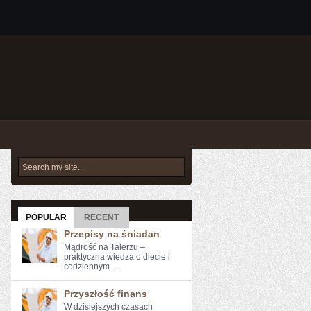
POPULAR
RECENT
Przepisy na śniadan
Mądrość na Talerzu –
praktyczna wiedza o diecie i
codziennym ...
Przyszłość finans
W ‌dzisiejszych czasach⁤