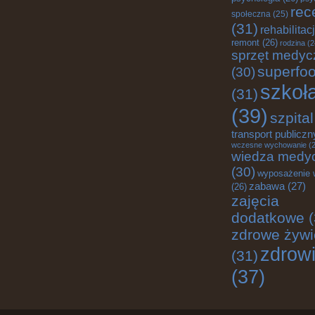
rec
społeczna
(25)
(31)
rehabilitac
remont
(26)
rodzina
(2
sprzęt medyc
superfo
(30)
szkoł
(31)
(39)
szpital
transport publiczn
wczesne wychowanie
(2
wiedza medy
(30)
wyposażenie 
zabawa
(27)
(26)
zajęcia
dodatkowe
(
zdrowe żywi
zdrow
(31)
(37)