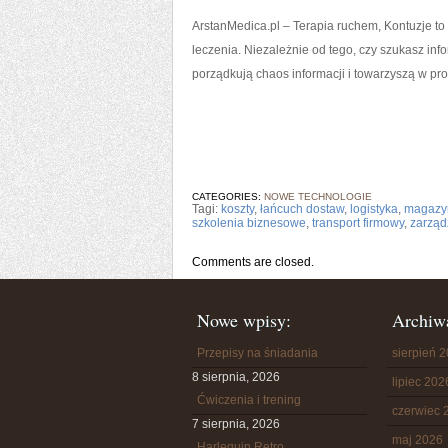
ArstanMedica.pl – Terapia ruchem, Kontuzje t
leczenia. Niezależnie od tego, czy szukasz inf
porządkują chaos informacji i towarzyszą w pr
CATEGORIES:
NOWE TECHNOLOGIE
Tagi:
koszty
,
łańcuch dostaw
,
logistyka
,
magazy
szkolenia biznesowe
,
transport firmowy
,
zarząd
Comments are closed.
Nowe wpisy:
Archiw
Przepisy na śniadania
sierpień 
8 sierpnia, 2026
lipiec 202
Ćwiczenia i trening
czerwiec 
7 sierpnia, 2026
maj 2026
Harlequin Retro