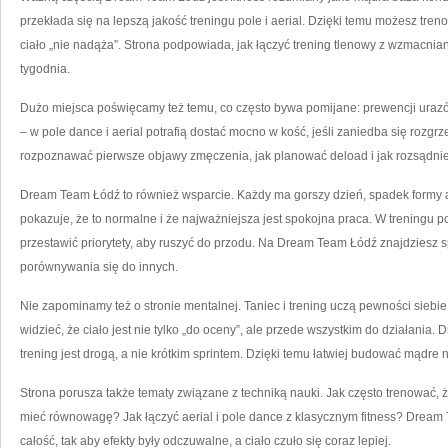
przekłada się na lepszą jakość treningu pole i aerial. Dzięki temu możesz tren
ciało „nie nadąża”. Strona podpowiada, jak łączyć trening tlenowy z wzmacnian
tygodnia.
Dużo miejsca poświęcamy też temu, co często bywa pomijane: prewencji urazów. 
– w pole dance i aerial potrafią dostać mocno w kość, jeśli zaniedba się rozg
rozpoznawać pierwsze objawy zmęczenia, jak planować deload i jak rozsądnie
Dream Team Łódź to również wsparcie. Każdy ma gorszy dzień, spadek formy a
pokazuje, że to normalne i że najważniejsza jest spokojna praca. W treningu 
przestawić priorytety, aby ruszyć do przodu. Na Dream Team Łódź znajdziesz s
porównywania się do innych.
Nie zapominamy też o stronie mentalnej. Taniec i trening uczą pewności siebie
widzieć, że ciało jest nie tylko „do oceny”, ale przede wszystkim do działani
trening jest drogą, a nie krótkim sprintem. Dzięki temu łatwiej budować mądre 
Strona porusza także tematy związane z techniką nauki. Jak często trenować, 
mieć równowagę? Jak łączyć aerial i pole dance z klasycznym fitness? Dre
całość, tak aby efekty były odczuwalne, a ciało czuło się coraz lepiej.