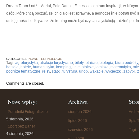
Dream Team Łódź – Aerial, Pole Dance, Fitness to centrum inspiracji, w którym 
osób, które chcą poczuć, że ich ciało jest sprawne, a jednocześnie potrafi być
umiejętności i odkrywasz, że trening może być czystą satysfakcją – dzień po dn
CATEGORIES:
NOWE TECHNOLOGIE
Tagi:
agroturystyka
,
atrakcje turystyczne
,
bilety lotnicze
,
biologia
,
biura podróży
hostele
,
hotele
,
humanistyka
,
kemping
,
linie lotnicze
,
lotniska
,
matematyka
,
mie
podróże tematyczne
,
rejsy
,
statki
,
turystyka
,
urlop
,
wakacje
,
wycieczki
,
zabytki
,
Comments are closed.
Nowe wpisy:
Archiwa
Stro
Poradniki Fotograficzne
sierpień 2026
Arch
5 sierpnia, 2026
lipiec 2026
Spis T
Sport bez Barier
czerwiec 2026
Tagi
4 sierpnia, 2026
maj 2026