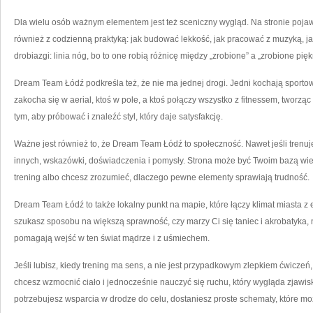
Dla wielu osób ważnym elementem jest też sceniczny wygląd. Na stronie pojawi
również z codzienną praktyką: jak budować lekkość, jak pracować z muzyką, jak
drobiazgi: linia nóg, bo to one robią różnicę między „zrobione” a „zrobione pięk
Dream Team Łódź podkreśla też, że nie ma jednej drogi. Jedni kochają sportowe
zakocha się w aerial, ktoś w pole, a ktoś połączy wszystko z fitnessem, tworzą
tym, aby próbować i znaleźć styl, który daje satysfakcję.
Ważne jest również to, że Dream Team Łódź to społeczność. Nawet jeśli trenujes
innych, wskazówki, doświadczenia i pomysły. Strona może być Twoim bazą wie
trening albo chcesz zrozumieć, dlaczego pewne elementy sprawiają trudność.
Dream Team Łódź to także lokalny punkt na mapie, które łączy klimat miasta z 
szukasz sposobu na większą sprawność, czy marzy Ci się taniec i akrobatyka, na
pomagają wejść w ten świat mądrze i z uśmiechem.
Jeśli lubisz, kiedy trening ma sens, a nie jest przypadkowym zlepkiem ćwiczeń
chcesz wzmocnić ciało i jednocześnie nauczyć się ruchu, który wygląda zjawis
potrzebujesz wsparcia w drodze do celu, dostaniesz proste schematy, które m