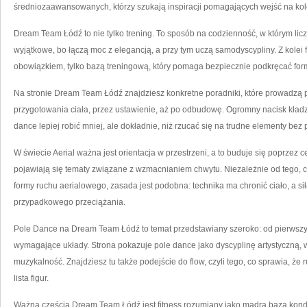
średniozaawansowanych, którzy szukają inspiracji pomagających wejść na kol
Dream Team Łódź to nie tylko trening. To sposób na codzienność, w którym liczy
wyjątkowe, bo łączą moc z elegancją, a przy tym uczą samodyscypliny. Z kolei f
obowiązkiem, tylko bazą treningową, który pomaga bezpiecznie podkręcać for
Na stronie Dream Team Łódź znajdziesz konkretne poradniki, które prowadzą 
przygotowania ciała, przez ustawienie, aż po odbudowę. Ogromny nacisk kładz
dance lepiej robić mniej, ale dokładnie, niż rzucać się na trudne elementy bez
W świecie Aerial ważna jest orientacja w przestrzeni, a to buduje się poprzez c
pojawiają się tematy związane z wzmacnianiem chwytu. Niezależnie od tego, czy
formy ruchu aerialowego, zasada jest podobna: technika ma chronić ciało, a si
przypadkowego przeciążania.
Pole Dance na Dream Team Łódź to temat przedstawiany szeroko: od pierwszych 
wymagające układy. Strona pokazuje pole dance jako dyscyplinę artystyczną, w k
muzykalność. Znajdziesz tu także podejście do flow, czyli tego, co sprawia, że
lista figur.
Ważną częścią Dream Team Łódź jest fitness rozumiany jako mądra baza kondyc