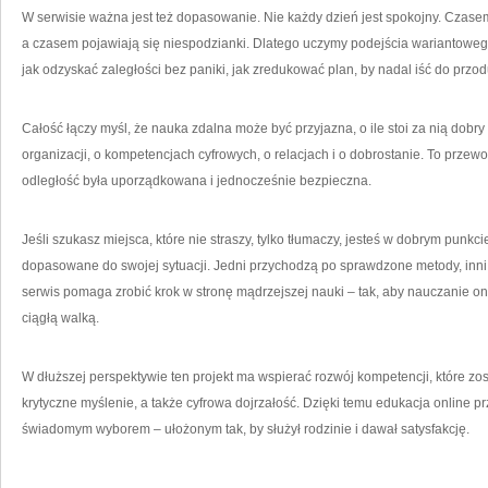
W serwisie ważna jest też dopasowanie. Nie każdy dzień jest spokojny. Czase
a czasem pojawiają się niespodzianki. Dlatego uczymy podejścia wariantowego
jak odzyskać zaległości bez paniki, jak zredukować plan, by nadal iść do przod
Całość łączy myśl, że nauka zdalna może być przyjazna, o ile stoi za nią dobry
organizacji, o kompetencjach cyfrowych, o relacjach i o dobrostanie. To przewo
odległość była uporządkowana i jednocześnie bezpieczna.
Jeśli szukasz miejsca, które nie straszy, tylko tłumaczy, jesteś w dobrym pun
dopasowane do swojej sytuacji. Jedni przychodzą po sprawdzone metody, inni
serwis pomaga zrobić krok w stronę mądrzejszej nauki – tak, aby nauczanie on
ciągłą walką.
W dłuższej perspektywie ten projekt ma wspierać rozwój kompetencji, które zos
krytyczne myślenie, a także cyfrowa dojrzałość. Dzięki temu edukacja online pr
świadomym wyborem – ułożonym tak, by służył rodzinie i dawał satysfakcję.