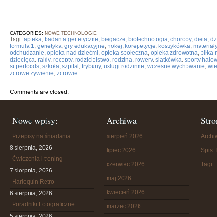
CATEGORIES:
NOWE TECHNOLOGIE
Tagi:
apteka
,
badania genetyczne
,
biegacze
,
biotechnologia
,
choroby
,
dieta
,
dz
formuła 1
,
genetyka
,
gry edukacyjne
,
hokej
,
korepetycje
,
koszykówka
,
materiał
odchudzanie
,
opieka nad dziećmi
,
opieka społeczna
,
opieka zdrowotna
,
piłka
dziecięca
,
rajdy
,
recepty
,
rodzicielstwo
,
rodzina
,
rowery
,
siatkówka
,
sporty halo
superfoods
,
szkoła
,
szpital
,
trybuny
,
usługi rodzinne
,
wczesne wychowanie
,
wi
zdrowe żywienie
,
zdrowie
Comments are closed.
Nowe wpisy:
Archiwa
Stro
Przepisy na śniadania
sierpień 2026
Arch
8 sierpnia, 2026
lipiec 2026
Spis T
Ćwiczenia i trening
czerwiec 2026
Tagi
7 sierpnia, 2026
maj 2026
Harlequin Retro
kwiecień 2026
6 sierpnia, 2026
Poradniki Fotograficzne
marzec 2026
5 sierpnia, 2026