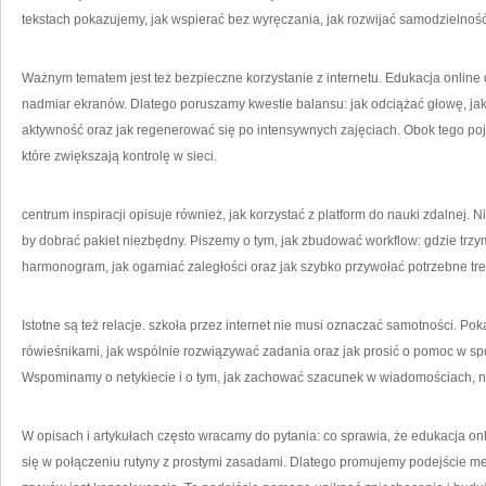
tekstach pokazujemy, jak wspierać bez wyręczania, jak rozwijać samodzielność 
Ważnym tematem jest też bezpieczne korzystanie z internetu. Edukacja online d
nadmiar ekranów. Dlatego poruszamy kwestie balansu: jak odciążać głowę, jak 
aktywność oraz jak regenerować się po intensywnych zajęciach. Obok tego poj
które zwiększają kontrolę w sieci.
centrum inspiracji opisuje również, jak korzystać z platform do nauki zdalnej. Ni
by dobrać pakiet niezbędny. Piszemy o tym, jak zbudować workflow: gdzie trzy
harmonogram, jak ogarniać zaległości oraz jak szybko przywołać potrzebne tr
Istotne są też relacje. szkoła przez internet nie musi oznaczać samotności. P
rówieśnikami, jak wspólnie rozwiązywać zadania oraz jak prosić o pomoc w sp
Wspominamy o netykiecie i o tym, jak zachować szacunek w wiadomościach, n
W opisach i artykułach często wracamy do pytania: co sprawia, że edukacja on
się w połączeniu rutyny z prostymi zasadami. Dlatego promujemy podejście m