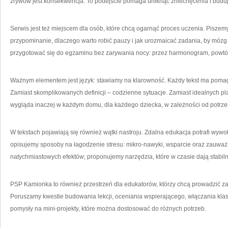
zrywów jest konsekwencja. To podejście pomaga uniknąć zniechęcenia i buduje
Serwis jest też miejscem dla osób, które chcą ogarnąć proces uczenia. Piszemy 
przypominanie, dlaczego warto robić pauzy i jak urozmaicać zadania, by mózg 
przygotować się do egzaminu bez zarywania nocy: przez harmonogram, powtór
Ważnym elementem jest język: stawiamy na klarowność. Każdy tekst ma pomag
Zamiast skomplikowanych definicji – codzienne sytuacje. Zamiast idealnych 
wygląda inaczej w każdym domu, dla każdego dziecka, w zależności od potrze
W tekstach pojawiają się również wątki nastroju. Zdalna edukacja potrafi wywo
opisujemy sposoby na łagodzenie stresu: mikro-nawyki, wsparcie oraz zauwa
natychmiastowych efektów; proponujemy narzędzia, które w czasie dają stabilny
PSP Kamionka to również przestrzeń dla edukatorów, którzy chcą prowadzić za
Poruszamy kwestie budowania lekcji, oceniania wspierającego, włączania klasy
pomysły na mini-projekty, które można dostosować do różnych potrzeb.