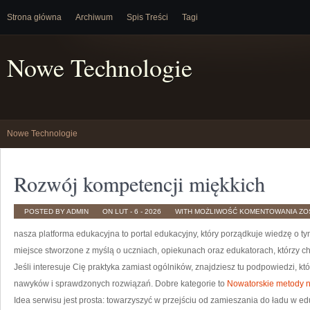
Strona główna
Archiwum
Spis Treści
Tagi
Nowe Technologie
Nowe Technologie
Rozwój kompetencji miękkich
RO
POSTED BY ADMIN
ON LUT - 6 - 2026
WITH
MOŻLIWOŚĆ KOMENTOWANIA
ZO
KO
MI
nasza platforma edukacyjna to portal edukacyjny, który porządkuje wiedzę o ty
miejsce stworzone z myślą o uczniach, opiekunach oraz edukatorach, którzy c
Jeśli interesuje Cię praktyka zamiast ogólników, znajdziesz tu podpowiedzi, k
nawyków i sprawdzonych rozwiązań. Dobre kategorie to
Nowatorskie metody 
Idea serwisu jest prosta: towarzyszyć w przejściu od zamieszania do ładu w edu