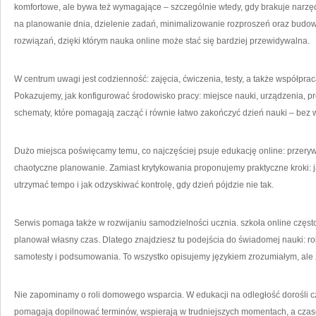
komfortowe, ale bywa też wymagające – szczególnie wtedy, gdy brakuje narzęd
na planowanie dnia, dzielenie zadań, minimalizowanie rozproszeń oraz budow
rozwiązań, dzięki którym nauka online może stać się bardziej przewidywalna.
W centrum uwagi jest codzienność: zajęcia, ćwiczenia, testy, a także współpr
Pokazujemy, jak konfigurować środowisko pracy: miejsce nauki, urządzenia,
schematy, które pomagają zacząć i równie łatwo zakończyć dzień nauki – bez w
Dużo miejsca poświęcamy temu, co najczęściej psuje edukację online: przerywn
chaotyczne planowanie. Zamiast krytykowania proponujemy praktyczne kroki: ja
utrzymać tempo i jak odzyskiwać kontrolę, gdy dzień pójdzie nie tak.
Serwis pomaga także w rozwijaniu samodzielności ucznia. szkoła online częst
planował własny czas. Dlatego znajdziesz tu podejścia do świadomej nauki: rob
samotesty i podsumowania. To wszystko opisujemy językiem zrozumiałym, ale 
Nie zapominamy o roli domowego wsparcia. W edukacji na odległość dorośli cz
pomagają dopilnować terminów, wspierają w trudniejszych momentach, a czas