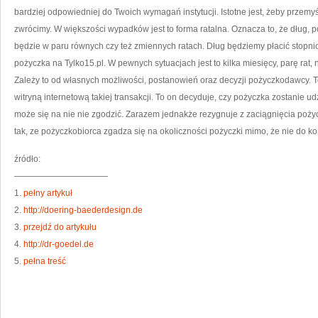
bardziej odpowiedniej do Twoich wymagań instytucji. Istotne jest, żeby przemyś
zwrócimy. W większości wypadków jest to forma ratalna. Oznacza to, że dług,
będzie w paru równych czy też zmiennych ratach. Dług będziemy płacić stopnio
pożyczka na Tylko15.pl. W pewnych sytuacjach jest to kilka miesięcy, parę rat, n
Zależy to od własnych możliwości, postanowień oraz decyzji pożyczkodawcy. 
witryną internetową takiej transakcji. To on decyduje, czy pożyczka zostanie u
może się na nie nie zgodzić. Zarazem jednakże rezygnuje z zaciągnięcia poży
tak, ze pożyczkobiorca zgadza się na okoliczności pożyczki mimo, że nie do 
źródło:
———————————
1.
pełny artykuł
2.
http://doering-baederdesign.de
3.
przejdź do artykułu
4.
http://dr-goedel.de
5.
pełna treść