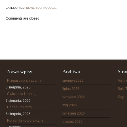
CATEGORIES:
NOWE TECHNOLOGIE
Comments are closed.
Nowe wpisy:
Archiwa
Stro
Przepisy na śniadania
sierpień 2026
Arch
8 sierpnia, 2026
lipiec 2026
Spis T
Ćwiczenia i trening
czerwiec 2026
Tagi
7 sierpnia, 2026
maj 2026
Harlequin Retro
kwiecień 2026
6 sierpnia, 2026
Poradniki Fotograficzne
marzec 2026