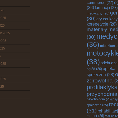
e
commerce
(27)
(28)
farmacja
(27)
026
gen
medyczny
(26)
(30)
2025
gry edukacy
korepetycje
(28)
2025
materiały me
ik 2025
medyc
(30)
2025
(36)
mieszkanie
2025
motocykl
5
(38)
odchudza
2025
opieka
ogród
(26)
o
społeczna
(28)
2025
zdrowotna
(
profilaktyka
025
przychodnia
psychologia
(26)
psy
rec
społeczna
(25)
(31)
rehabilitac
remont
(26)
rodzina
(2