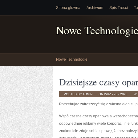
Strona główna
Archiwum
Spis Treści
Ta
Nowe Technologi
Nowe Technologie
Dzisiejsze czasy op
POSTED BY ADMIN
ON WRZ - 23 - 2025
WI
Potrzebując zatroszczyć się o własne dłonie 
Współczesne czasy opanowała wszechobecna re
odpowiedniej reklamy wiele korporacji nie fu
znakomicie zdaje sobie sprawę, że bez należ