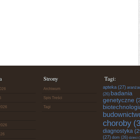
a
Strony
Tagi:
apteka
(27)
aranża
2026
Archiwum
badania
(26)
6
Spis Treści
genetyczne
(
biotechnologi
2026
Tagi
budownictw
choroby
(3
2026
diagnostyka
(2
026
(27)
dom
(26)
dzieci
(