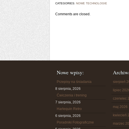
CATEGORIES:
NOWE TECHNOLOGIE
Comments are closed.
Nowe wpisy:
Archiw
Przepisy na śniadania
sierpień 
8 sierpnia, 2026
lipiec 202
Ćwiczenia i trening
czerwiec 
7 sierpnia, 2026
maj 2026
Harlequin Retro
kwiecień 
6 sierpnia, 2026
Poradniki Fotograficzne
marzec 2