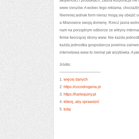
aktywności i produktach, żadna korporacja nie
www rzeszów. A wobec tego reklama, chociażb
Niemniej jednak form nieraz mogą się obejść 
a Mianowice swoją domenę. Rzecz jasna wolno
nam na porządnym odbiorze ze witryny internau
firmie tworzącej strony www. Nie każda jedno
każda jednostka gospodarcza powinna zainwest
internetowa www to niemal jak wizytówka. A j
źródło:
———————————
1.
więcej danych
2.
https://cocodrogeria.pl
3.
https://harlequiny.pl
4.
kliknij, aby sprawdzić
5.
tutaj