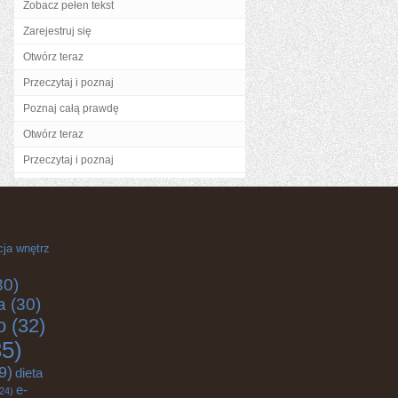
Zobacz pełen tekst
Zarejestruj się
Otwórz teraz
Przeczytaj i poznaj
Poznaj całą prawdę
Otwórz teraz
Przeczytaj i poznaj
cja wnętrz
30)
a
(30)
o
(32)
5)
9)
dieta
e-
24)