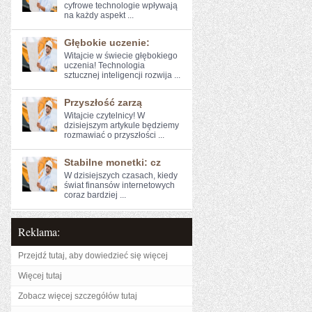
cyfrowe technologie wpływają⁣
na⁢ każdy aspekt⁣ ...
Głębokie uczenie:
Witajcie w świecie głębokiego
uczenia! Technologia
sztucznej inteligencji rozwija ...
Przyszłość zarzą
Witajcie czytelnicy! W‌
dzisiejszym artykule będziemy
rozmawiać o przyszłości ...
Stabilne monetki: cz
W ‍dzisiejszych czasach, kiedy
świat finansów ⁤internetowych
coraz bardziej ...
Reklama:
Przejdź tutaj, aby dowiedzieć się więcej
Więcej tutaj
Zobacz więcej szczegółów tutaj