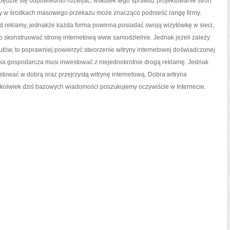
 będzie się odpowiednio rozwijać, wskutek tego sprawdź projektowanie stron
y w środkach masowego przekazu może znacząco podnieść rangę firmy.
od reklamy, jednakże każda forma powinna posiadać swoją wizytówkę w sieci,
 skonstruować stronę internetową www samodzielnie. Jednak jeżeli zależy
tów, to poprawniej powierzyć stworzenie witryny internetowej doświadczonej
stka gospodarcza musi inwestować z niejednokrotnie drogą reklamę. Jednak
ować w dobrą oraz przejrzystą witrynę internetową. Dobra witryna
akkolwiek dziś bazowych wiadomości poszukujemy oczywiście w Internecie.