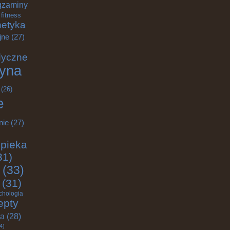
gzaminy
fitness
etyka
jne
(27)
dyczne
yna
(26)
e
nie
(27)
pieka
31)
(33)
(31)
chologia
epty
ja
(28)
4)