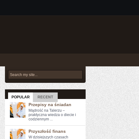
POPULAR
RECENT
Przepisy na śniadan
Mądrość na Talerzu –
praktyczna wiedza o diecie i
codziennym ...
Przyszłość finans
W ‌dzisiejszych czasach⁤