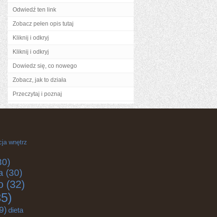
Odwiedź ten link
Zobacz pełen opis tutaj
Kliknij i odkryj
Kliknij i odkryj
Dowiedz się, co nowego
Zobacz, jak to działa
Przeczytaj i poznaj
cja wnętrz
30)
a
(30)
o
(32)
5)
9)
dieta