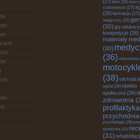
(27)
dom
(26)
dzieci
(
e
commerce
(27)
(28)
farmacja
(27)
026
gen
medyczny
(26)
(30)
2025
gry edukacy
korepetycje
(28)
2025
materiały me
ik 2025
medyc
(30)
2025
(36)
mieszkanie
2025
motocykl
5
(38)
odchudza
2025
opieka
ogród
(26)
o
społeczna
(28)
2025
zdrowotna
(
profilaktyka
025
przychodnia
psychologia
(26)
psy
rec
społeczna
(25)
(31)
rehabilitac