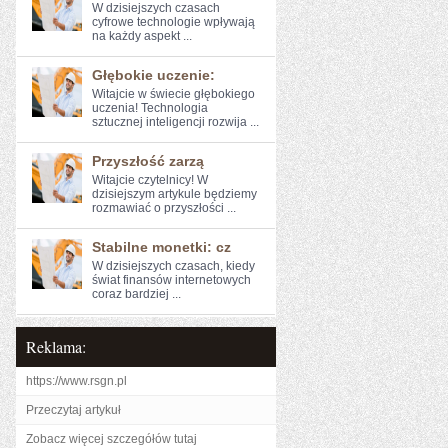
W ‌dzisiejszych czasach⁤
cyfrowe technologie wpływają⁣
na⁢ każdy aspekt⁣ ...
Głębokie uczenie:
Witajcie w świecie głębokiego
uczenia! Technologia
sztucznej inteligencji rozwija ...
Przyszłość zarzą
Witajcie czytelnicy! W‌
dzisiejszym artykule będziemy
rozmawiać o przyszłości ...
Stabilne monetki: cz
W ‍dzisiejszych czasach, kiedy
świat finansów ⁤internetowych
coraz bardziej ...
Reklama:
https://www.rsgn.pl
Przeczytaj artykuł
Zobacz więcej szczegółów tutaj