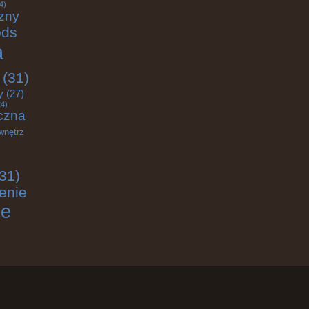
4)
zny
ods
a
(31)
y
(27)
4)
czna
wnętrz
31)
enie
ie