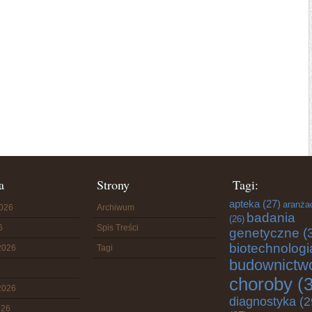
a
Strony
Tagi:
apteka
(27)
aranża
2026
Archiwum
badania
(26)
6
Spis Treści
genetyczne
(
biotechnologi
2026
Tagi
budownictw
choroby
(3
2026
diagnostyka
(2
026