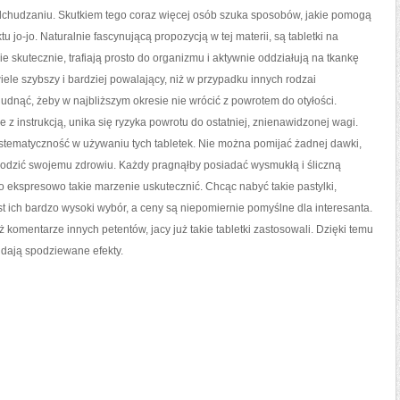
odchudzaniu. Skutkiem tego coraz więcej osób szuka sposobów, jakie pomogą
u jo-jo. Naturalnie fascynującą propozycją w tej materii, są tabletki na
ie skutecznie, trafiają prosto do organizmu i aktywnie oddziałują na tkankę
iele szybszy i bardziej powalający, niż w przypadku innych rodzai
udnąć, żeby w najbliższym okresie nie wrócić z powrotem do otyłości.
e z instrukcją, unika się ryzyka powrotu do ostatniej, znienawidzonej wagi.
stematyczność w używaniu tych tabletek. Nie można pomijać żadnej dawki,
zkodzić swojemu zdrowiu. Każdy pragnąłby posiadać wysmukłą i śliczną
o ekspresowo takie marzenie uskutecznić. Chcąc nabyć takie pastylki,
t ich bardzo wysoki wybór, a ceny są niepomiernie pomyślne dla interesanta.
 komentarze innych petentów, jacy już takie tabletki zastosowali. Dzięki temu
i dają spodziewane efekty.