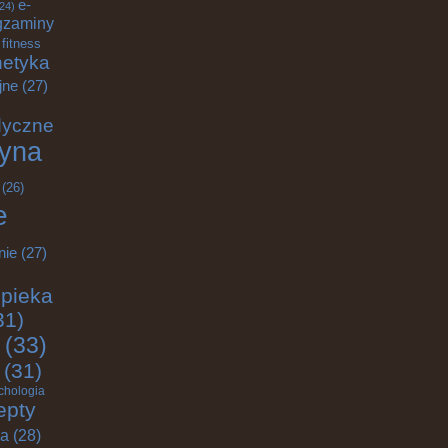
e-
24)
gzaminy
fitness
etyka
jne
(27)
dyczne
yna
(26)
e
nie
(27)
pieka
31)
(33)
(31)
chologia
epty
ja
(28)