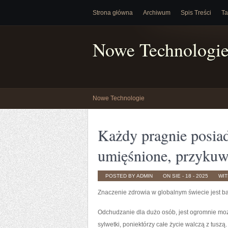
Strona główna
Archiwum
Spis Treści
Ta
Nowe Technologi
Nowe Technologie
Każdy pragnie posiad
umięśnione, przykuwa
POSTED BY ADMIN
ON SIE - 18 - 2025
WI
Znaczenie zdrowia w globalnym świecie jest b
Odchudzanie dla dużo osób, jest ogromnie mo
sylwetki, poniektórzy całe życie walczą z tusz