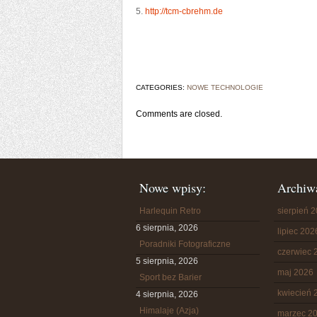
5.
http://tcm-cbrehm.de
CATEGORIES:
NOWE TECHNOLOGIE
Comments are closed.
Nowe wpisy:
Archiw
Harlequin Retro
sierpień 
6 sierpnia, 2026
lipiec 202
Poradniki Fotograficzne
czerwiec 
5 sierpnia, 2026
maj 2026
Sport bez Barier
kwiecień 
4 sierpnia, 2026
Himalaje (Azja)
marzec 2