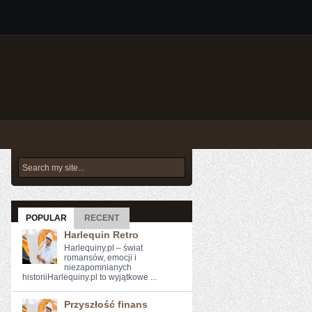
POPULAR
RECENT
Harlequin Retro
Harlequiny.pl – świat
romansów, emocji i
niezapomnianych
historiiHarlequiny.pl to wyjątkowe ...
Przyszłość finans