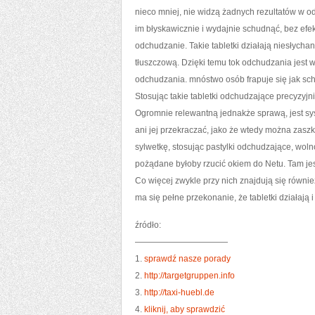
nieco mniej, nie widzą żadnych rezultatów w 
im błyskawicznie i wydajnie schudnąć, bez efekt
odchudzanie. Takie tabletki działają niesłychan
tłuszczową. Dzięki temu tok odchudzania jest w
odchudzania. mnóstwo osób frapuje się jak sch
Stosując takie tabletki odchudzające precyzyjni
Ogromnie relewantną jednakże sprawą, jest sy
ani jej przekraczać, jako że wtedy można zas
sylwetkę, stosując pastylki odchudzające, woln
pożądane byłoby rzucić okiem do Netu. Tam jes
Co więcej zwykle przy nich znajdują się również
ma się pełne przekonanie, że tabletki działają 
źródło:
———————————
1.
sprawdź nasze porady
2.
http://targetgruppen.info
3.
http://taxi-huebl.de
4.
kliknij, aby sprawdzić