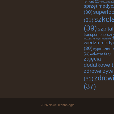
remont
(26)
rodzina
(2
sprzęt medyc
superfo
(30)
szkoł
(31)
(39)
szpital
transport publiczn
wczesne wychowanie
(2
wiedza medy
(30)
wyposażenie 
zabawa
(27)
(26)
zajęcia
dodatkowe
(
zdrowe żywi
zdrow
(31)
(37)
2026
Nowe Technologie
.