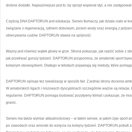
drobne dodatki. Najważniejsze jest to, by sprzęt wspierał styl, a nie zastępowa
Częścią DNA DAPTORUN jest edukacja. Serwis tłumaczy, jak działa ciało w kon
związane z regeneracją, rytmem dobowym, piciem wody oraz energią z jedzeni
obiecywania cudów. DAPTORUN stawia na spójność.
Ważny jest również wątek głowy w grze. Strona pokazuje, jak radzić sobie z s
jak przetrwać gorszy tydzień. DAPTORUN przypomina, że amatorski sport bywa re
kolejnym obowiązkiem. Dlatego w tekstach pojawiają się metody, które pomag
DAPTORUN opisuje też rywalizację w sposób fair. Z jednej strony docenia ambi
W amatorskich ligach i niszowych dyscyplinach szczególnie ważne są relacje, 
regularnie. DAPTORUN pomaga budować pozytywny klimat i pokazuje, że moc
granic.
Serwis ma także wymiar aktualnościowy – w takim sensie, w jakim żyje sport am
po zawodach oraz wnioski do wzięcia na kolejny tydzień. DAPTORUN potrafi za