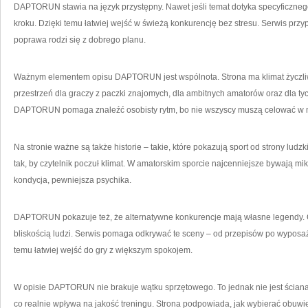
DAPTORUN stawia na język przystępny. Nawet jeśli temat dotyka specyficznego
kroku. Dzięki temu łatwiej wejść w świeżą konkurencję bez stresu. Serwis prz
poprawa rodzi się z dobrego planu.
Ważnym elementem opisu DAPTORUN jest wspólnota. Strona ma klimat życzliwy,
przestrzeń dla graczy z paczki znajomych, dla ambitnych amatorów oraz dla ty
DAPTORUN pomaga znaleźć osobisty rytm, bo nie wszyscy muszą celować w m
Na stronie ważne są także historie – takie, które pokazują sport od strony ludz
tak, by czytelnik poczuł klimat. W amatorskim sporcie najcenniejsze bywają mik
kondycja, pewniejsza psychika.
DAPTORUN pokazuje też, że alternatywne konkurencje mają własne legendy. C
bliskością ludzi. Serwis pomaga odkrywać te sceny – od przepisów po wyposaże
temu łatwiej wejść do gry z większym spokojem.
W opisie DAPTORUN nie brakuje wątku sprzętowego. To jednak nie jest ściana 
co realnie wpływa na jakość treningu. Strona podpowiada, jak wybierać obuwi