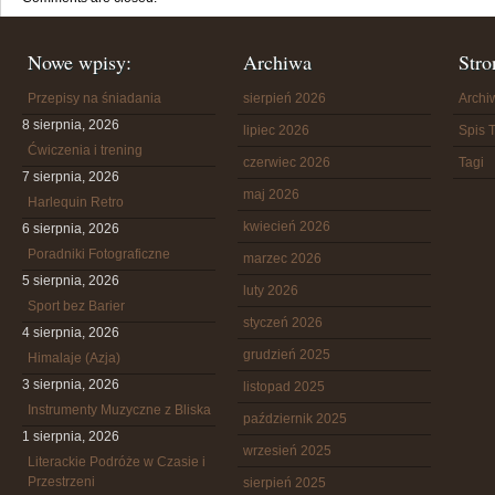
Nowe wpisy:
Archiwa
Stro
Przepisy na śniadania
sierpień 2026
Arch
8 sierpnia, 2026
lipiec 2026
Spis T
Ćwiczenia i trening
czerwiec 2026
Tagi
7 sierpnia, 2026
maj 2026
Harlequin Retro
kwiecień 2026
6 sierpnia, 2026
Poradniki Fotograficzne
marzec 2026
5 sierpnia, 2026
luty 2026
Sport bez Barier
styczeń 2026
4 sierpnia, 2026
grudzień 2025
Himalaje (Azja)
3 sierpnia, 2026
listopad 2025
Instrumenty Muzyczne z Bliska
październik 2025
1 sierpnia, 2026
wrzesień 2025
Literackie Podróże w Czasie i
Przestrzeni
sierpień 2025