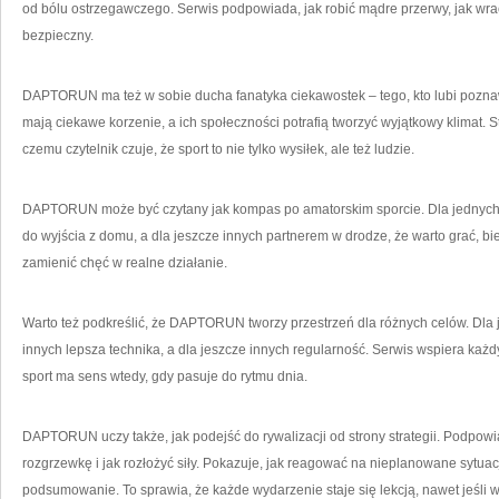
od bólu ostrzegawczego. Serwis podpowiada, jak robić mądre przerwy, jak wr
bezpieczny.
DAPTORUN ma też w sobie ducha fanatyka ciekawostek – tego, kto lubi pozna
mają ciekawe korzenie, a ich społeczności potrafią tworzyć wyjątkowy klimat. S
czemu czytelnik czuje, że sport to nie tylko wysiłek, ale też ludzie.
DAPTORUN może być czytany jak kompas po amatorskim sporcie. Dla jednych 
do wyjścia z domu, a dla jeszcze innych partnerem w drodze, że warto grać, b
zamienić chęć w realne działanie.
Warto też podkreślić, że DAPTORUN tworzy przestrzeń dla różnych celów. Dla 
innych lepsza technika, a dla jeszcze innych regularność. Serwis wspiera każd
sport ma sens wtedy, gdy pasuje do rytmu dnia.
DAPTORUN uczy także, jak podejść do rywalizacji od strony strategii. Podpowia
rozgrzewkę i jak rozłożyć siły. Pokazuje, jak reagować na nieplanowane sytuac
podsumowanie. To sprawia, że każde wydarzenie staje się lekcją, nawet jeśli w