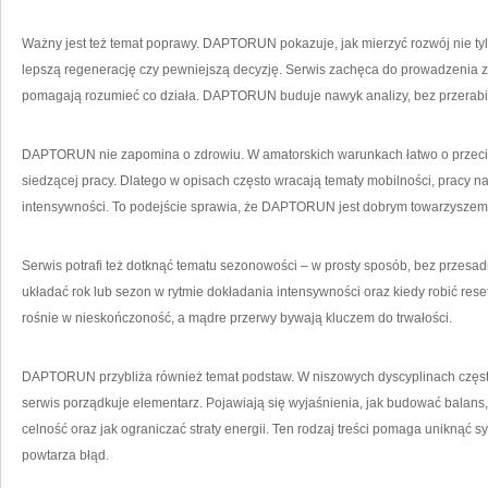
Ważny jest też temat poprawy. DAPTORUN pokazuje, jak mierzyć rozwój nie tylk
lepszą regenerację czy pewniejszą decyzję. Serwis zachęca do prowadzenia z
pomagają rozumieć co działa. DAPTORUN buduje nawyk analizy, bez przerabia
DAPTORUN nie zapomina o zdrowiu. W amatorskich warunkach łatwo o przecią
siedzącej pracy. Dlatego w opisach często wracają tematy mobilności, pracy 
intensywności. To podejście sprawia, że DAPTORUN jest dobrym towarzyszem na
Serwis potrafi też dotknąć tematu sezonowości – w prosty sposób, bez prze
układać rok lub sezon w rytmie dokładania intensywności oraz kiedy robić reset.
rośnie w nieskończoność, a mądre przerwy bywają kluczem do trwałości.
DAPTORUN przybliża również temat podstaw. W niszowych dyscyplinach często
serwis porządkuje elementarz. Pojawiają się wyjaśnienia, jak budować balans
celność oraz jak ograniczać straty energii. Ten rodzaj treści pomaga uniknąć syt
powtarza błąd.