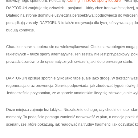
telewizyjnego splendoru. Polecamy:
Curling i niszowe sporty lodowe
i Piłka r
S
DAPTORUN znajduje się człowiek – pasjonat – który chce trenować mądrzej, a
Dlatego na stronie dominuje użyteczna perspektywa: podpowiedzi do wdrożenia t
porządkują zasady. DAPTORUN to także motywacja dla tych, którzy wracają do
budują kondycję.
Charakter serwisu opiera się na wielowątkowości. Obok marszobiegów mogą p
rakietowych – także sporty alternatywne. Ten zestaw nie jest przypadkowy: po
prowadzić zarówno do systematycznych ćwiczeń, jak i do pierwszego startu.
DAPTORUN opisuje sport nie tylko jako tabelę, ale jako drogę. W tekstach waż
regeneracja oraz prewencja. Serwis podpowiada, jak zbudować tygodniówkę,
Jednocześnie przypomina, że w sporcie amatorskim liczy się zdrowie, a nie wył
Dużo miejsca zajmuje też taktyka. Niezależnie od tego, czy chodzi o mecz, sta
momenty. To podejście pomaga zamienić nerwowość w plan, a emocje przekuć 
scenariusze, które pokazują, jak reagować na trudny fragment i jak odzyskać k