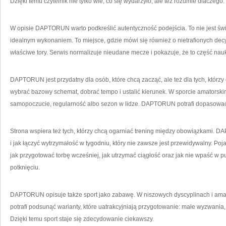
Dzięki temu czytelnik nie tylko wie, co się wydarzyło, ale też rozumie dlaczego.
W opisie DAPTORUN warto podkreślić autentyczność podejścia. To nie jest świa
idealnym wykonaniem. To miejsce, gdzie mówi się również o nietrafionych decyz
właściwe tory. Serwis normalizuje nieudane mecze i pokazuje, że to część nauk
DAPTORUN jest przydatny dla osób, które chcą zacząć, ale też dla tych, którz
wybrać bazowy schemat, dobrać tempo i ustalić kierunek. W sporcie amatorskim
samopoczucie, regularność albo sezon w lidze. DAPTORUN potrafi dopasować 
Strona wspiera też tych, którzy chcą ogarniać trening między obowiązkami. 
i jak łączyć wytrzymałość w tygodniu, który nie zawsze jest przewidywalny. Po
jak przygotować torbę wcześniej, jak utrzymać ciągłość oraz jak nie wpaść w 
potknięciu.
DAPTORUN opisuje także sport jako zabawę. W niszowych dyscyplinach i amators
potrafi podsunąć warianty, które uatrakcyjniają przygotowanie: małe wyzwania
Dzięki temu sport staje się zdecydowanie ciekawszy.