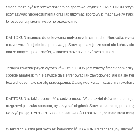
Strona może być też przewodnikiem po sportowej etykiecie. DAPTORUN przypom
rozwiązywać nieporozumienia oraz jak utrzymać sportowy klimat nawet w trakcie
to jest esencją sportu: wspólne przeżywanie.
DAPTORUN inspiruje do odkrywania nietypowych form ruchu. Nierzadko wystarc
o czym wcześniej nie brał pod uwagę. Serwis pokazuje, że sport nie kończy się 
morze małych społeczności, w których można znaleźć swoich ludzi.
Jednym z ważniejszych wyróżników DAPTORUN jest zdrowy środek pomiędzy am
sporcie amatorskim nie zawsze da się trenować jak zawodowiec, ale da się t
bez wchodzenia w spiralę przeciążenia. Da się wygrywać – czasem z rywalem,
DAPTORUN to także opowieść o codzienności. Wielu czytelników trenuje międz
rozgrzewkę i szuka sposobu, by utrzymać ciągłość. Serwis rozumie tę perspekt
tworzyć presję, DAPTORUN dodaje klarowności i pokazuje, że małe kroki robią d
W tekstach ważna jest również świadomość. DAPTORUN zachęca, by słuchać s