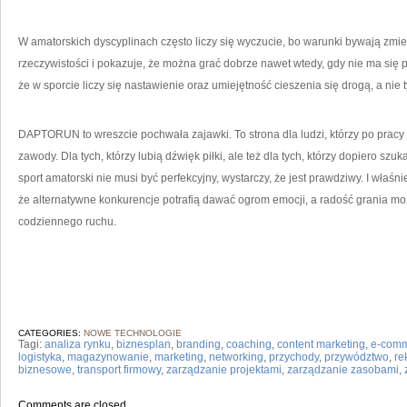
W amatorskich dyscyplinach często liczy się wyczucie, bo warunki bywają z
rzeczywistości i pokazuje, że można grać dobrze nawet wtedy, gdy nie ma się
że w sporcie liczy się nastawienie oraz umiejętność cieszenia się drogą, a nie 
DAPTORUN to wreszcie pochwała zajawki. To strona dla ludzi, którzy po prac
zawody. Dla tych, którzy lubią dźwięk piłki, ale też dla tych, którzy dopiero 
sport amatorski nie musi być perfekcyjny, wystarczy, że jest prawdziwy. I właśni
że alternatywne konkurencje potrafią dawać ogrom emocji, a radość grania mo
codziennego ruchu.
CATEGORIES:
NOWE TECHNOLOGIE
Tagi:
analiza rynku
,
biznesplan
,
branding
,
coaching
,
content marketing
,
e-com
logistyka
,
magazynowanie
,
marketing
,
networking
,
przychody
,
przywództwo
,
re
biznesowe
,
transport firmowy
,
zarządzanie projektami
,
zarządzanie zasobami
,
Comments are closed.