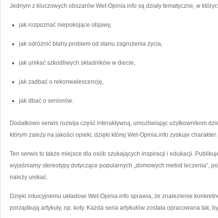
Jednym z kluczowych obszarów Wet-Opinia.info są działy tematyczne, w któryc
jak rozpoznać niepokojące objawy,
jak odróżnić błahy problem od stanu zagrożenia życia,
jak unikać szkodliwych składników w diecie,
jak zadbać o rekonwalescencję,
jak dbać o seniorów.
Dodatkowo serwis rozwija część interaktywną, umożliwiając użytkownikom dziel
którym zależy na jakości opieki, dzięki której Wet-Opinia.info zyskuje charakt
Ten serwis to także miejsce dla osób szukających inspiracji i edukacji. Publiku
wyjaśniamy stereotypy dotyczące popularnych „domowych metod leczenia”, po
należy unikać.
Dzięki intuicyjnemu układowi Wet-Opinia.info sprawia, że znalezienie konkretn
porządkują artykuły, np. koty. Każda seria artykułów została opracowana tak, by