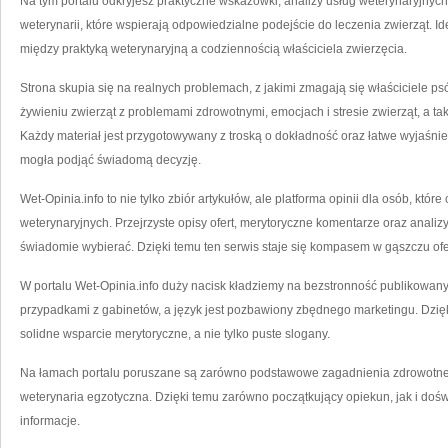
Na tym portalu odkryjesz praktyczne wskazówki, analizy usług weterynaryjnyc
weterynarii, które wspierają odpowiedzialne podejście do leczenia zwierząt. 
między praktyką weterynaryjną a codziennością właściciela zwierzęcia.
Strona skupia się na realnych problemach, z jakimi zmagają się właściciele psó
żywieniu zwierząt z problemami zdrowotnymi, emocjach i stresie zwierząt, a t
Każdy materiał jest przygotowywany z troską o dokładność oraz łatwe wyjaśnie
mogła podjąć świadomą decyzję.
Wet-Opinia.info to nie tylko zbiór artykułów, ale platforma opinii dla osób, kt
weterynaryjnych. Przejrzyste opisy ofert, merytoryczne komentarze oraz anali
świadomie wybierać. Dzięki temu ten serwis staje się kompasem w gąszczu ofe
W portalu Wet-Opinia.info duży nacisk kładziemy na bezstronność publikowanyc
przypadkami z gabinetów, a język jest pozbawiony zbędnego marketingu. Dzięk
solidne wsparcie merytoryczne, a nie tylko puste slogany.
Na łamach portalu poruszane są zarówno podstawowe zagadnienia zdrowotne, 
weterynaria egzotyczna. Dzięki temu zarówno początkujący opiekun, jak i d
informacje.