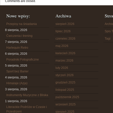
Comments are closed.
Nowe wpisy:
Archiwa
Stro
Przepisy na śniadania
sierpień 2026
Arch
8 sierpnia, 2026
lipiec 2026
Spis T
Ćwiczenia i trening
czerwiec 2026
Tagi
7 sierpnia, 2026
maj 2026
Harlequin Retro
kwiecień 2026
6 sierpnia, 2026
Poradniki Fotograficzne
marzec 2026
5 sierpnia, 2026
luty 2026
Sport bez Barier
styczeń 2026
4 sierpnia, 2026
grudzień 2025
Himalaje (Azja)
3 sierpnia, 2026
listopad 2025
Instrumenty Muzyczne z Bliska
październik 2025
1 sierpnia, 2026
wrzesień 2025
Literackie Podróże w Czasie i
Przestrzeni
sierpień 2025